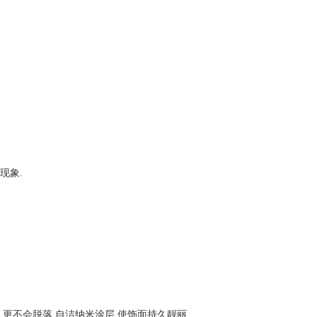
现象.
更不会脱落,自洁纳米涂层,使饰面持久靓丽.