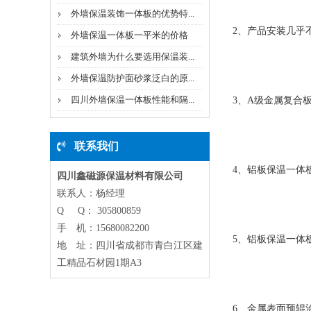
外墙保温装饰一体板的优势特...
2、产品安装几乎不
外墙保温一体板一平米的价格
建筑外墙为什么要选用保温装...
外墙保温防护面砂浆泛白的原...
四川外墙保温一体板性能和隔...
3、A级金属复合板
联系我们
4、铝板保温一体板
四川鑫磁源保温材料有限公司
联系人：杨经理
Q Q： 305800859
手 机：15680082200
5、铝板保温一体板
地 址：四川省成都市青白江区建
工精品石材园1期A3
6、金属表面预辊涂