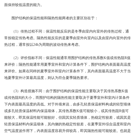
面保持较低温度的能力。
围护结构的保温性能和隔热性能两者的主要区别在于：
（1）传热过程不同：保温性能反应的是冬季由室内向室外的传热过程，通
常按稳定传热考虑。隔热性能反应的是夏季由室外向室内以及由室内向室外的传
热过程，通常按以24h为周期的波动传热来考虑。
（2）评价指标不同：保温性能通常用围护结构的传热系数K值或传热阻R值
来评价；隔热性能通常用夏季室外和室内计算条件下，围护结构内表面最高温度
来评价。如果在同样的夏季室外和室内计算条件下，其内表面最高温度不大于当
地夏季室外计算最高温度，则认为符合夏季隔热要求。
（3）构造措施不同：由于围护结构的保温性能主要取决于其传热系数K值
或传热阻R的大小，而围护结构的隔热性能主要取决于夏季室外和室内计算条件
下内表面最高温度的高低。对于外墙来说，由多孔轻质保温材料构成的轻型墙体
或多孔轻质保温材料内保温墙体，其传热系数K值可能较小，或其传热阻R值可
能较大，即其保温性能可能较好，但因其实轻质墙体，热稳定性较差，或因其是
轻质保温材料内保温墙体，其内侧的热稳定性较差，在夏季室外综合温度和室内
空气温度波作用下，内表面温度容易升得较高，即其隔热性能可能较差。也就是