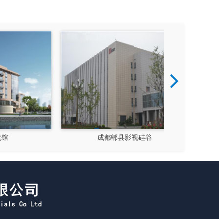
成都郫县影视硅谷
新都