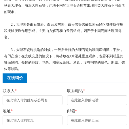
秋景大理石、海浪大理石等；产地不同的大理石会时常出现同类大理石不同命名
的现象。
2，大理岩是由石灰岩、白云质灰岩、白云岩等碳酸盐岩石经区域变质作用
和接触变质作用形成，主要由方解石和白云石组成，因产于中国云南大理而得
名。
3，大理石瓷砖挑选的时候，一般质量好的大理石瓷砖釉面应细腻，平滑，
有凹凸感；在光线充足的情况下，将砖放在1米远处垂直观察，也看不到明显的
釉面缺陷。瓷砖的花纹、花色、图案应细腻、逼真，没有明显的缺色、断线、错
位等缺陷。
在线询价
联系人
*
联系电话
*
地址
*
邮箱
*